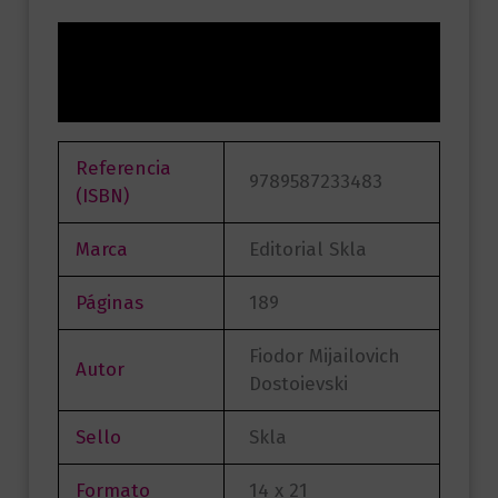
Información adicional
Valoraciones (0)
Referencia
9789587233483
(ISBN)
Marca
Editorial Skla
Páginas
189
Fiodor Mijailovich
Autor
Dostoievski
Sello
Skla
Formato
14 x 21