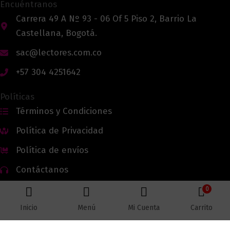
Encuéntranos
Carrera 49 A Nº 93 - 06 Of 5 Piso 2, Barrio La
Castellana, Bogotá.
sac@lectores.com.co
+57 304 4251642
Políticas
Términos y Condiciones
Política de Privacidad
Política de envíos
Contáctanos
0
Inicio
Menú
Mi Cuenta
Carrito
Todos los derechos reservados © 2026 Lectores.co |