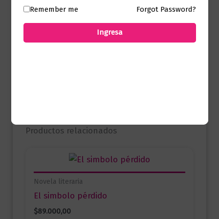
Remember me
Forgot Password?
No hay valoraciones aún.
Ingresa
Solo los usuarios registrados que hayan
comprado este producto pueden hacer
una valoración.
Productos relacionados
Novela literaria
El simbolo pérdido
$
89.000,00