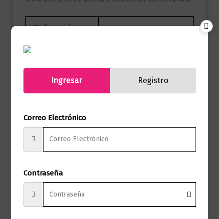
Referencia
9786287577220
(ISBN)
Marca
Editorial Planeta
Ingresar
Registro
Páginas
624
Autor
Haruki Murakami
Correo Electrónico
Maxi Tusquets
Sello
Colombia
Formato
12.5 x 19
Contraseña
Presentación
Tapa Blanda