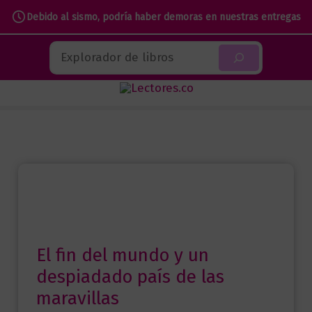
Debido al sismo, podría haber demoras en nuestras entregas
Ir
Buscar
al
contenido
El fin del mundo y un
despiadado país de las
maravillas