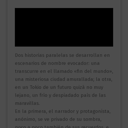
Descripción
Información adicional
Valoraciones (0)
Dos historias paralelas se desarrollan en
escenarios de nombre evocador: una
transcurre en el llamado «fin del mundo»,
una misteriosa ciudad amurallada; la otra,
en un Tokio de un futuro quizá no muy
lejano, un frío y despiadado país de las
maravillas.
En la primera, el narrador y protagonista,
anónimo, se ve privado de su sombra,
poco a poco también de sus recuerdos, e