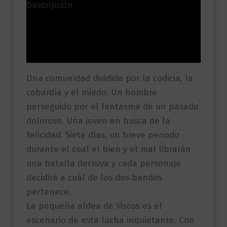
Descripción
Información adicional
Valoraciones (0)
Una comunidad dividida por la codicia, la
cobardía y el miedo. Un hombre
perseguido por el fantasma de un pasado
doloroso. Una joven en busca de la
felicidad. Siete días, un breve periodo
durante el cual el bien y el mal librarán
una batalla decisiva y cada personaje
decidirá a cuál de los dos bandos
pertenece.
La pequeña aldea de Viscos es el
escenario de esta lucha inquietante. Con