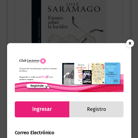
Novela literaria
Ingresar
Registro
ENSAYO SOBRE LA LUCIDEZ
(ED.CENTENARIO)
$
79.000,00
Correo Electrónico