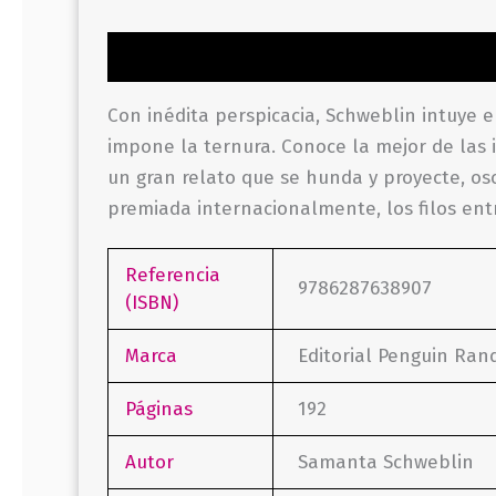
Descripción
Información adicional
Valor
Con inédita perspicacia, Schweblin intuye 
impone la ternura. Conoce la mejor de las i
un gran relato que se hunda y proyecte, osc
premiada internacionalmente, los filos ent
Referencia
9786287638907
(ISBN)
Marca
Editorial Penguin Ra
Páginas
192
Autor
Samanta Schweblin