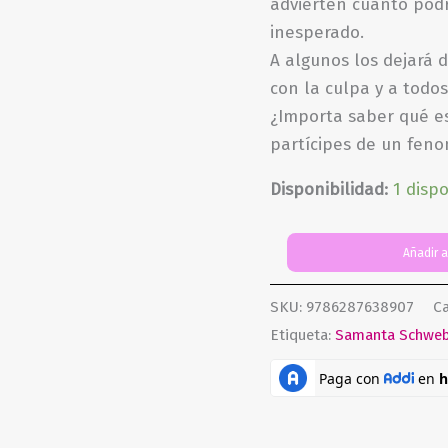
advierten cuánto podr
inesperado.
A algunos los dejará d
con la culpa y a todo
¿Importa saber qué es 
partícipes de un fenom
Disponibilidad:
1 disp
El
Añadir a
buen
mal
SKU:
9786287638907
Ca
cantidad
Etiqueta:
Samanta Schweb