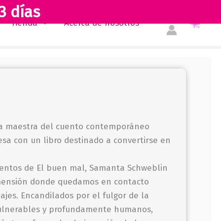
buen
3 días
mal
Tienda
Acerca de nosotros
cantidad
la maestra del cuento contemporáneo
esa con un libro destinado a convertirse en
uentos de El buen mal, Samanta Schweblin
mensión donde quedamos en contacto
ajes. Encandilados por el fulgor de la
vulnerables y profundamente humanos,