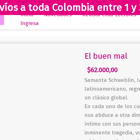
víos a toda Colombia entre 1 y 
Inicio
Novedades
Revista Club Lectores
Ingresa
El buen mal
$
62.000,00
Samanta Schweblin, 
latinoamericano, regr
un clásico global.
En cada uno de los c
nos abduce a otra di
íntimo con sus person
inminente tragedia, 