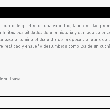
aciones (0)
el punto de quiebre de una voluntad, la intensidad prem
nfinitas posibilidades de una historia y el modo de enc
urezca e ilumine el día a día de la época y el alma de q
re realidad y ensueño deslumbran como los de un cuchi
ndom House