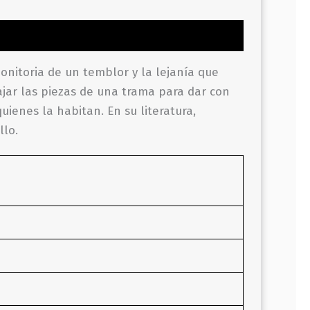
onitoria de un temblor y la lejanía que
ajar las piezas de una trama para dar con
uienes la habitan. En su literatura,
llo.