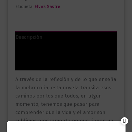
Etiqueta:
Elvira Sastre
Descripción
Información adicional
Valoraciones (0)
A través de la reflexión y de lo que enseña
la melancolía, esta novela transita esos
caminos por los que todos, en algún
momento, tenemos que pasar para
comprender que la vida y el amor son
sublimes precisamente porque tienen un
final.