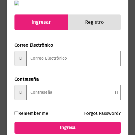
Ingresar
Registro
Productos relacionados
Correo Electrónico
Novela literaria
QUE HACER CON ESTOS PEDAZOS
$
62.000,00
Contraseña
Añadir al carrito
Remember me
Forgot Password?
Ingresa
Novela literaria