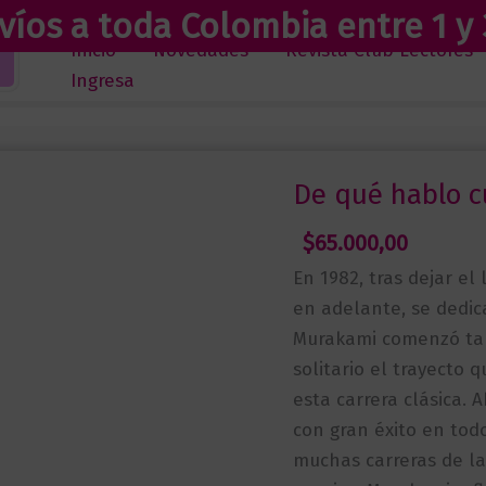
víos a toda Colombia entre 1 y 
Inicio
Novedades
Revista Club Lectores
Ingresa
De qué hablo c
$
65.000,00
En 1982, tras dejar el
en adelante, se dedica
Murakami comenzó tamb
solitario el trayecto
esta carrera clásica. 
con gran éxito en tod
muchas carreras de la