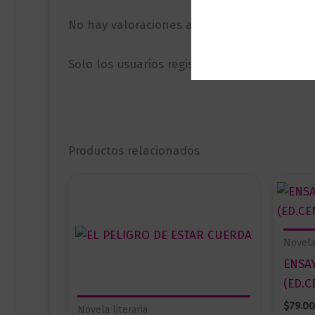
No hay valoraciones aún.
Solo los usuarios registrados que hayan c
Productos relacionados
Novela 
ENSA
(ED.C
$
79.0
Novela literaria