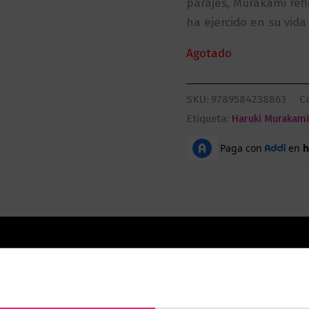
parajes, Murakami ref
ha ejercido en su vida
Agotado
SKU:
9789584238863
C
Etiqueta:
Haruki Murakam
aciones (0)
diarios y su afán de superación, de su pasión por la mús
cribir y correr se han convertido en una actitud vital. R
mente en el universo de un autor que ha deslumbrado a