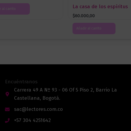
La casa de los espíritus
 al carrito
$
60.000,00
Añadir al carrito
Encuéntranos
Carrera 49 A Nº 93 - 06 Of 5 Piso 2, Barrio La
Castellana, Bogotá.
sac@lectores.com.co
+57 304 4251642