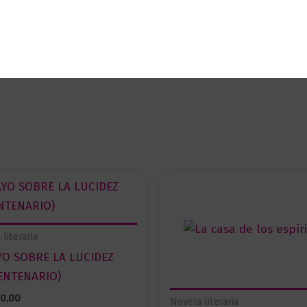
omprado este producto pueden hacer una valoración.
literaria
YO SOBRE LA LUCIDEZ
ENTENARIO)
00,00
Novela literaria