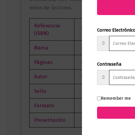
miles de lectores.
Referencia
9789584238863
Correo Electrónic
(ISBN)
Marca
Editorial Planeta
Páginas
234
Contraseña
Autor
Haruki Murakami
Sello
Tusquets
Remember me
Formato
14 x 21
Presentación
Tapa Blanda