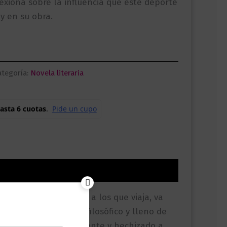
lexiona sobre la influencia que este deporte
 y en su obra.
ategoría:
Novela literaria
i
ica o de los lugares a los que viaja, va
eflexivo y divertido, filosófico y lleno de
 la crítica más exigente y hechizado a