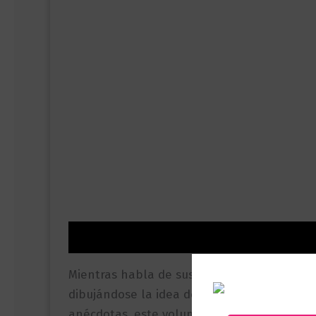
Descripción
Información adicional
Valor
Mientras habla de sus duros entrenamientos 
dibujándose la idea de que, para Murakami, es
anécdotas, este volumen nos adentra plena