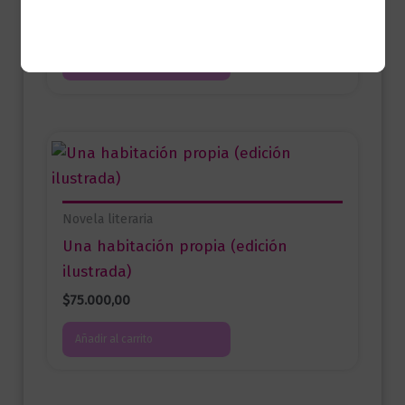
$
75.000,00
Añadir al carrito
Novela literaria
Una habitación propia (edición
ilustrada)
$
75.000,00
Añadir al carrito