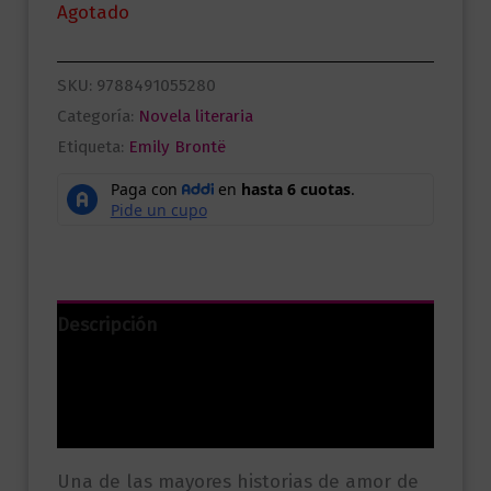
Agotado
SKU:
9788491055280
Categoría:
Novela literaria
Etiqueta:
Emily Brontë
Descripción
Información adicional
Valoraciones (0)
Una de las mayores historias de amor de