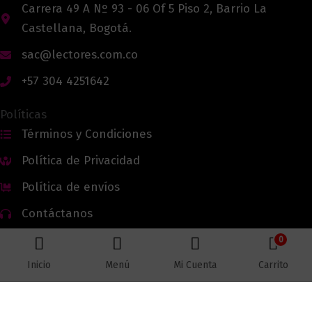
Carrera 49 A Nº 93 - 06 Of 5 Piso 2, Barrio La
Castellana, Bogotá.
sac@lectores.com.co
+57 304 4251642
Políticas
Términos y Condiciones
Política de Privacidad
Política de envíos
Contáctanos
0
Inicio
Menú
Mi Cuenta
Carrito
Todos los derechos reservados © 2026 Lectores.co |
Lectores.co
Bogotá - Colombia