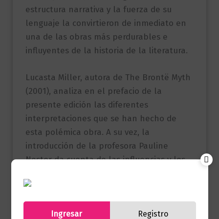
estructura narrativa y la fuerza de su
lenguaje la convirtieron de inmediato en
una de las obras más perdurables e
influyentes de la historia de la literatura.
Lucasta Miller, autora de The Brontë Myth
(2001), analiza en el prefacio de la
presente edición las diferentes
interpretaciones que se han hecho de
esta polémica obra. A su vez, la
introducción de la profesora Pauline
Nestor da cuenta de las influencias y los
orígenes de Emily Brontë como escritora.
Por último, esta edición incorpora la nota
biográfica y el prefacio original, escrito por
Ingresar
Registro
Charlotte, en el que revelaba su