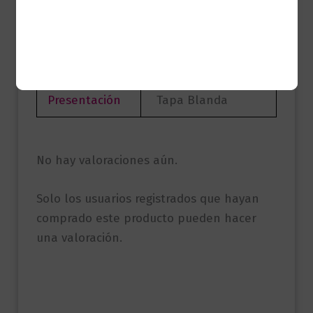
Sello
Seix Barral
Formato
13 x 21
Presentación
Tapa Blanda
No hay valoraciones aún.
Solo los usuarios registrados que hayan
comprado este producto pueden hacer
una valoración.