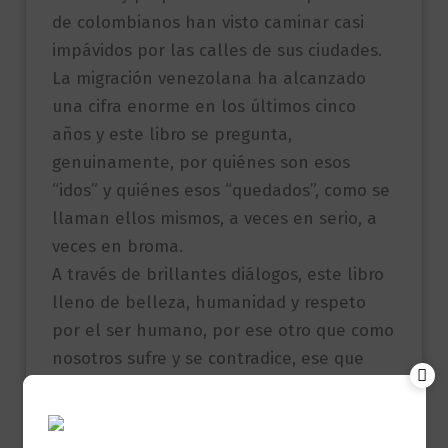
de colombianos han visto caminar casi
impávidos por las calles de sus ciudades.
La migración venezolana ha alcanzado
una cifra enorme en los últimos cinco
años y este libro se pregunta,
genuinamente, por quiénes son esos
“idos” y quiénes esos “quedados”, como se
llaman ellos mismos, a veces en serio, a
veces en broma.
A través de brillantes diálogos, este libro
lleno de belleza, humanidad y respeto
por el ser humano, por ese otro que como
nosotros sufre y se contradice, ese que
quiere irse y también quedarse, ha
querido dar cuenta del hombre del barrio
que cree en el sistema; de la mujer de