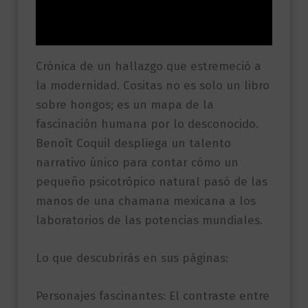
Valoraciones (0)
Crónica de un hallazgo que estremeció a
la modernidad. Cositas no es solo un libro
sobre hongos; es un mapa de la
fascinación humana por lo desconocido.
Benoît Coquil despliega un talento
narrativo único para contar cómo un
pequeño psicotrópico natural pasó de las
manos de una chamana mexicana a los
laboratorios de las potencias mundiales.
Lo que descubrirás en sus páginas:
Personajes fascinantes: El contraste entre