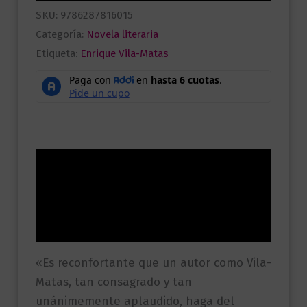
SKU:
9786287816015
Categoría:
Novela literaria
Etiqueta:
Enrique Vila-Matas
Descripción
Información adicional
Valoraciones (0)
«Es reconfortante que un autor como Vila-
Matas, tan consagrado y tan
unánimemente aplaudido, haga del