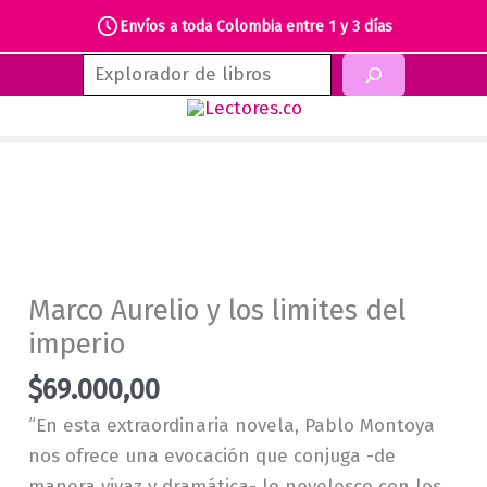
Envíos a toda Colombia entre 1 y 3 días
Ir
Buscar
al
contenido
Marco Aurelio y los limites del
imperio
$
69.000,00
“En esta extraordinaria novela, Pablo Montoya
nos ofrece una evocación que conjuga -de
manera vivaz y dramática- lo novelesco con los