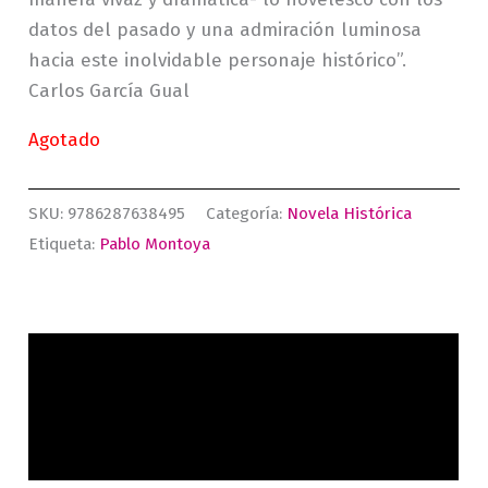
datos del pasado y una admiración luminosa
hacia este inolvidable personaje histórico”.
Carlos García Gual
Agotado
SKU:
9786287638495
Categoría:
Novela Histórica
Etiqueta:
Pablo Montoya
Descripción
Información adicional
Valoraciones (0)