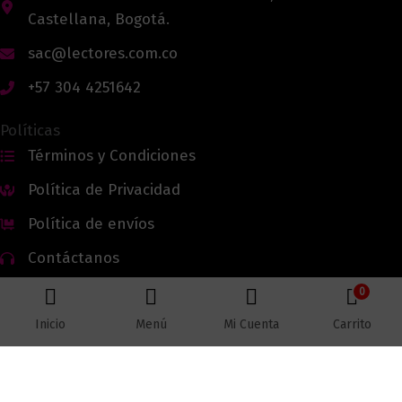
Castellana, Bogotá.
sac@lectores.com.co
+57 304 4251642
Políticas
Términos y Condiciones
Política de Privacidad
Política de envíos
Contáctanos
0
Inicio
Menú
Mi Cuenta
Carrito
Todos los derechos reservados © 2026 Lectores.co |
Lectores.co
Bogotá - Colombia