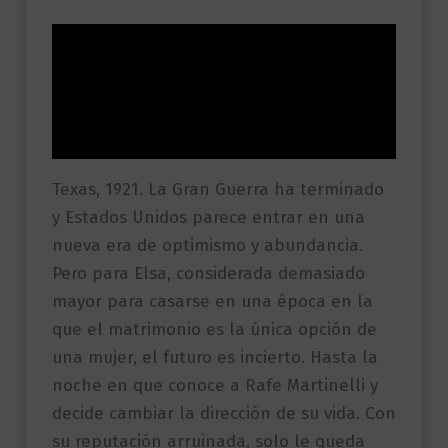
Descripción
Información adicional
Valoraciones (0)
Texas, 1921. La Gran Guerra ha terminado
y Estados Unidos parece entrar en una
nueva era de optimismo y abundancia.
Pero para Elsa, considerada demasiado
mayor para casarse en una época en la
que el matrimonio es la única opción de
una mujer, el futuro es incierto. Hasta la
noche en que conoce a Rafe Martinelli y
decide cambiar la dirección de su vida. Con
su reputación arruinada, solo le queda