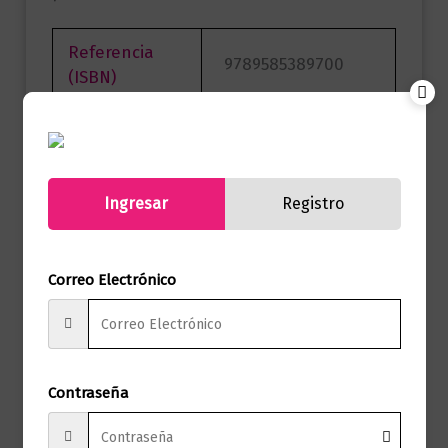
Referencia
9789585389700
(ISBN)
Editorial Penguin
Marca
Random House
Páginas
536
Ingresar
Registro
Autor
Kristin Hannah
Correo Electrónico
Sello
SUMA DE LETRAS
Formato
15.0 X 23.0
Presentación
Tapa Blanda
Contraseña