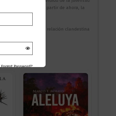
de Adrienne, su amor perdido de la juventud
 nuca a la cintura. A partir de ahora, la
 amor que sienten, su relación clandestina
Ciudad Luz.
Forgot Password?