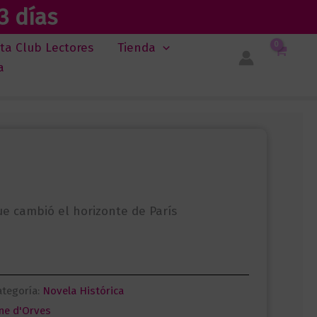
3 días
sta Club Lectores
Tienda
a
ue cambió el horizonte de París
ategoría:
Novela Histórica
nne d'Orves