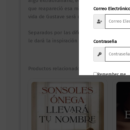
algo extraordinario, el ingeniero está empe
que reapareció esa misma noche, y el exquis
Correo Electrónic
vida de Gustave será un ascenso constante 
Separados por las diferencias sociales y s
le dará la inspiración a Eiffel para constru
Contraseña
Productos relacionados
Remember me