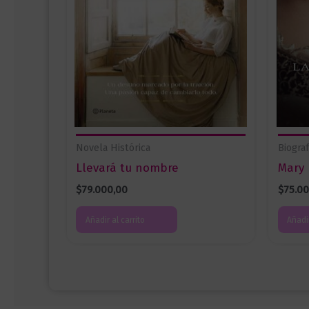
Novela Histórica
Biogra
Llevará tu nombre
Mary 
$
79.000,00
$
75.0
Añadir al carrito
Añadir