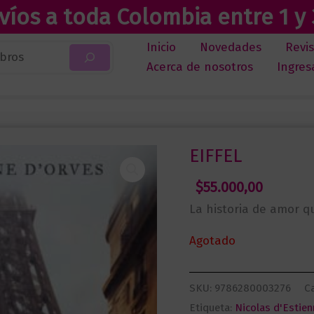
víos a toda Colombia entre 1 y 
Inicio
Novedades
Revi
Acerca de nosotros
Ingres
EIFFEL
$
55.000,00
La historia de amor q
Agotado
SKU:
9786280003276
C
Etiqueta:
Nicolas d'Estie