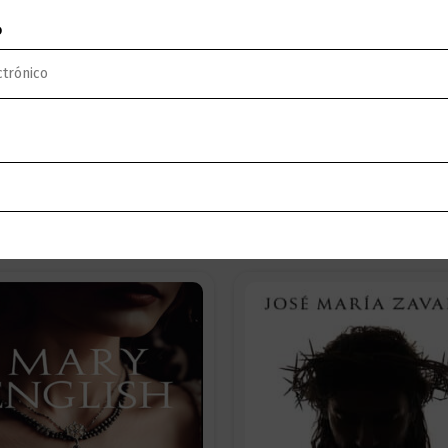
cinado en una loca idea: la torre debe imitar la figura 
ito arco de su espalda que discurre delicadamente de su
o
hasta alcanzar el cielo y sus sueños.
us respectivos matrimonios, que no han hecho mengua al
ir la torre que cambiará para siempre el horizonte de la 
Ingresa