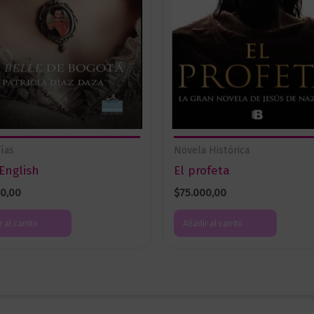
fías
Novela Histórica
English
El profeta
00,00
$
75.000,00
 al carrito
Añadir al carrito