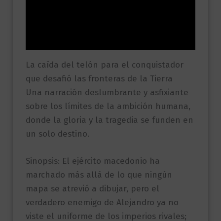
Información adicional
Valoraciones (0)
La caída del telón para el conquistador
que desafió las fronteras de la Tierra
Una narración deslumbrante y asfixiante
sobre los límites de la ambición humana,
donde la gloria y la tragedia se funden en
un solo destino.
Sinopsis: El ejército macedonio ha
marchado más allá de lo que ningún
mapa se atrevió a dibujar, pero el
verdadero enemigo de Alejandro ya no
viste el uniforme de los imperios rivales;