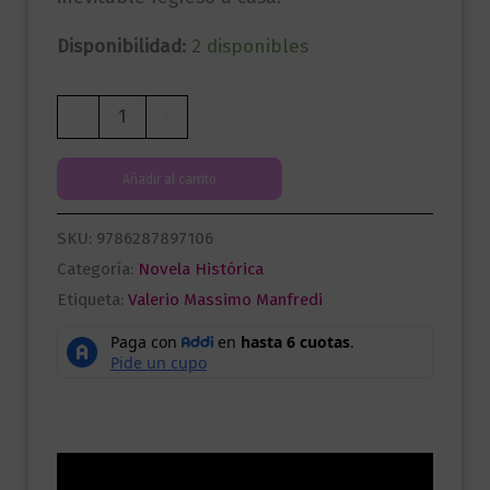
Disponibilidad:
2 disponibles
Aléxandros
-
+
III.
El
Añadir al carrito
confín
del
SKU:
9786287897106
mundo
Categoría:
Novela Histórica
cantidad
Etiqueta:
Valerio Massimo Manfredi
Descripción