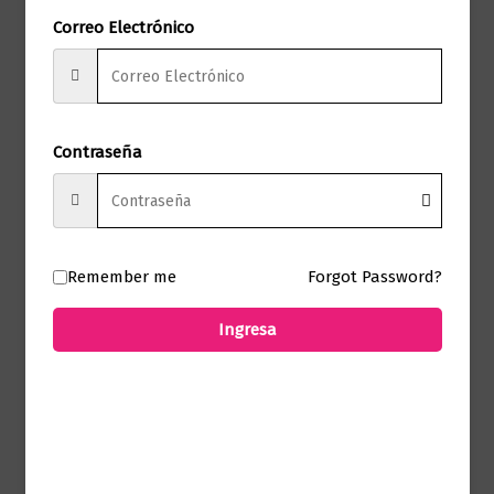
Correo Electrónico
Editorial Penguin
Marca
Random House
Páginas
392
Contraseña
Valerio Massimo
Autor
Manfredi
Sello
DEBOLS!LLO
Remember me
Forgot Password?
Formato
12.5 x 19
Ingresa
Presentación
Tapa Blanda
No hay valoraciones aún.