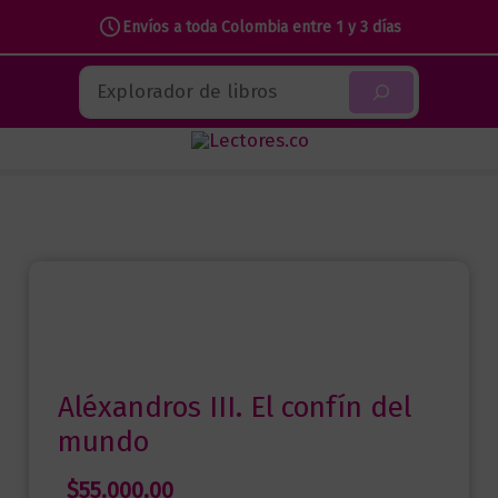
El
Envíos a toda Colombia entre 1 y 3 días
confín
Ir
Buscar
del
al
mundo
contenido
cantidad
Aléxandros III. El confín del
mundo
$
55.000,00