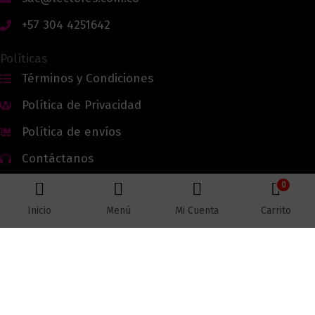
+57 304 4251642
Políticas
Términos y Condiciones
Política de Privacidad
Política de envíos
Contáctanos
0
Inicio
Menú
Mi Cuenta
Carrito
Todos los derechos reservados © 2026 Lectores.co |
Lectores.co
Bogotá - Colombia