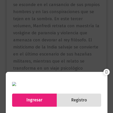
se esconde en el cansancio de sus propios
hombres y en las conspiraciones que se
tejen en la sombra. En este tercer
volumen, Manfredi retrata con maestría la
vorágine de paranoia y violencia que
amenaza con devorar al rey filósofo. El
misticismo de la India salvaje se convierte
en el último escenario de sus hazañas
militares, mientras que el relato se
transforma en un viaje psicológico
abrasador donde el héroe, convertido en
un dios para el mundo, debe enfrentar su
propia mortalidad.
Ingresar
Registro
Referencia
9786287897106
(ISBN)