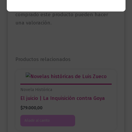
Solo los usuarios registrados que hayan
comprado este producto pueden hacer
una valoración.
Productos relacionados
Novela Histórica
El juicio | La Inquisición contra Goya
$
79.000,00
Añadir al carrito