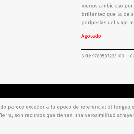
menos ambicioso por e
brillantez que la de s
peripecias del viaje 
Agotado
SKU:
9789587233100
C
ones (0)
o parece exceder a la época de referencia; el lenguaje c
Tierra, son recursos que tienen una verosimilitud atraye
.