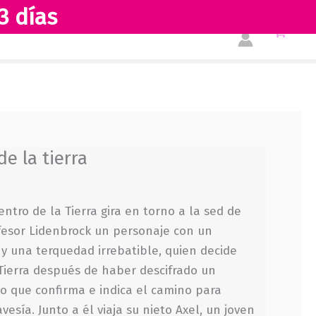
3 días
Tienda
Acerca de nosotros
de la tierra
entro de la Tierra gira en torno a la sed de
fesor Lidenbrock un personaje con un
 una terquedad irrebatible, quien decide
a Tierra después de haber descifrado un
o que confirma e indica el camino para
esía. Junto a él viaja su nieto Axel, un joven