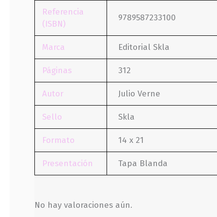
Referencia
9789587233100
(ISBN)
Marca
Editorial Skla
Páginas
312
Autor
Julio Verne
Sello
Skla
Formato
14 x 21
Presentación
Tapa Blanda
No hay valoraciones aún.