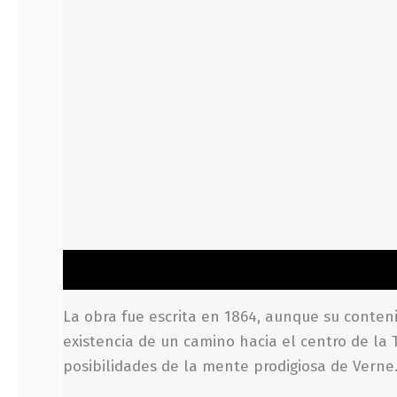
Descripción
Información adicional
Valoraci
La obra fue escrita en 1864, aunque su contenid
existencia de un camino hacia el centro de la 
posibilidades de la mente prodigiosa de Verne