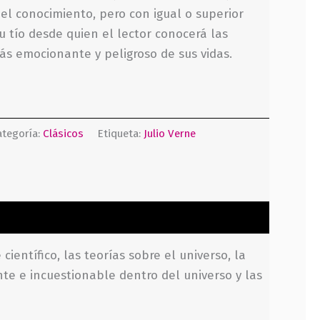
l conocimiento, pero con igual o superior
u tío desde quien el lector conocerá las
más emocionante y peligroso de sus vidas.
ategoría:
Clásicos
Etiqueta:
Julio Verne
ientífico, las teorías sobre el universo, la
nte e incuestionable dentro del universo y las