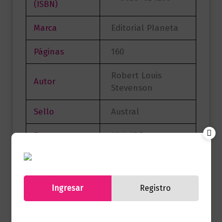
(ISBN)
Marca
Editorial Planeta
Páginas
160
Robert Louis
Autor
Stevenson
Sello
Austral
Formato
13 X 17.5
Presentación
Tapa Dura
Ingresar
Registro
No hay valoraciones aún.