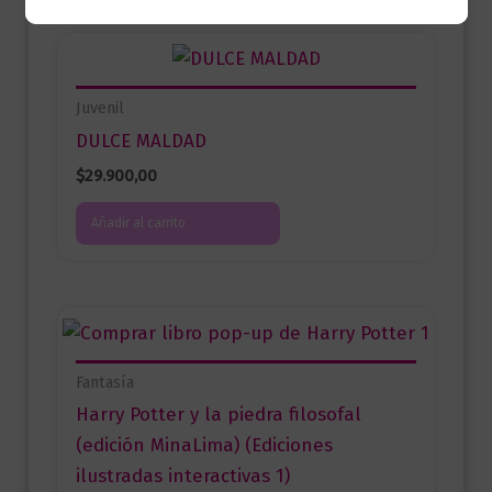
Juvenil
DULCE MALDAD
$
29.900,00
Añadir al carrito
Fantasía
Harry Potter y la piedra filosofal
(edición MinaLima) (Ediciones
ilustradas interactivas 1)