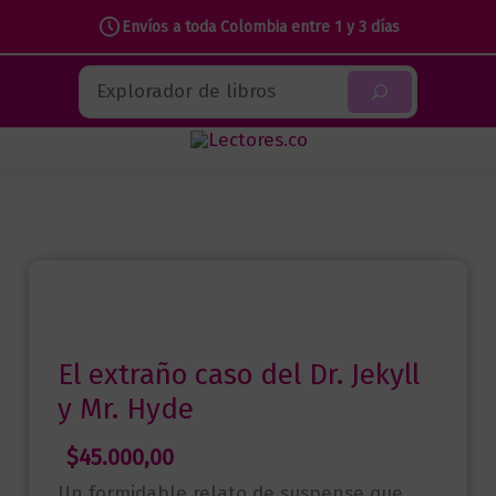
caso
Envíos a toda Colombia entre 1 y 3 días
del
Ir
Buscar
Dr.
al
Jekyll
contenido
y
Mr.
Hyde
cantidad
El extraño caso del Dr. Jekyll
y Mr. Hyde
$
45.000,00
Un formidable relato de suspense que