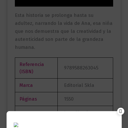
Valoraciones (0)
Esta historia se prolonga hasta su
adultez, narrando la vida de Ana, esa niña
que nos demuestra que la creatividad y la
autenticidad son parte de la grandeza
humana.
Referencia
9789588263045
(ISBN)
Marca
Editorial Skla
Páginas
1550
Lucy Maud
Autor
Montgomery