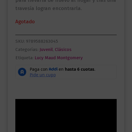
para llevarla de nuevo al hogar y tras una
travesía logran encontrarla.
Agotado
SKU:
9789588263045
Categorías:
Juvenil
,
Clásicos
Etiqueta:
Lucy Maud Montgomery
Descripción
Información adicional