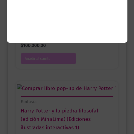
Juvenil
Heartstopper. Tomo 4 (edición de lujo)
$
100.000,00
Añadir al carrito
Fantasía
Harry Potter y la piedra filosofal
(edición MinaLima) (Ediciones
ilustradas interactivas 1)