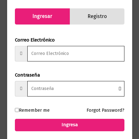
Sello
Skla
Ingresar
Registro
Formato
14 x 20
Presentación
Tapa Blanda
Correo Electrónico
No hay valoraciones aún.
Contraseña
Solo los usuarios registrados que hayan
comprado este producto pueden hacer
una valoración.
Remember me
Forgot Password?
Ingresa
Productos relacionados