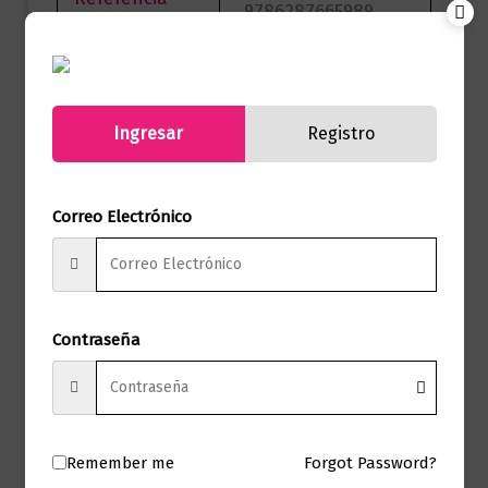
9786287665989
(ISBN)
Marca
Editorial Planeta
Páginas
528
Ingresar
Registro
Autor
Blue Jeans
Correo Electrónico
Sello
Editorial Planeta
Formato
15 x 23
Presentación
Tapa Blanda
Contraseña
No hay valoraciones aún.
Remember me
Forgot Password?