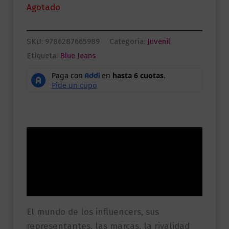
Agotado
SKU:
9786287665989
Categoría:
Juvenil
Etiqueta:
Blue Jeans
Descripción
Información adicional
Valoraciones (0)
El mundo de los influencers, sus
representantes, las marcas, la rivalidad