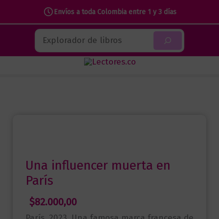
Envíos a toda Colombia entre 1 y 3 días
Ir
Buscar
al
contenido
Una influencer muerta en
París
$
82.000,00
París, 2023. Una famosa marca francesa de