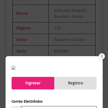
Editorial Penguin
Marca
Random House
Páginas
432
Autor
Suzanne Collins
Sello
MOLINO
Formato
15 x 23
Presentación
Tapa Dura
Ingresar
Registro
No hay valoraciones aún.
Correo Electrónico