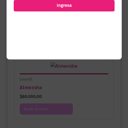
Ingresa
comprado este producto pueden hacer
una valoración.
Productos relacionados
Juvenil
Almendra
$
80.000,00
Añadir al carrito