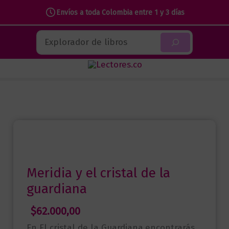
Envíos a toda Colombia entre 1 y 3 días
Ir
Buscar
al
contenido
Meridia y el cristal de la
guardiana
$
62.000,00
En El cristal de la Guardiana,encontrarás