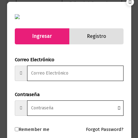
Editorial Penguin
Marca
Random House
Páginas
320
Ingresar
Registro
Paula Cristina
Autor
Cuellar Soares
Correo Electrónico
Sello
MONTENA
Formato
15.0 X 23.0 X 1.7
Presentación
Tapa Blanda
Contraseña
No hay valoraciones aún.
Remember me
Forgot Password?
Solo los usuarios registrados que hayan