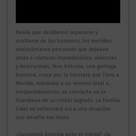
Información adicional
Valoraciones (0)
Desde que decidieron separarse y
ocultarse de los humanos, los meridios
evolucionaron pensando que dejaban
atrás a criaturas impredecibles, violentas
y destructivas. Pero Antonia, una geóloga
humana, cruza por la Frontera que lleva a
Meridia, sobrevive a un veneno letal e,
inesperadamente, se convierte en la
Guardiana de su cristal sagrado. La Familia
Líder se enfrentará así a una situación
que desafía sus leyes.
¿Sucumbirá Antonia ante el miedo? ¿Se