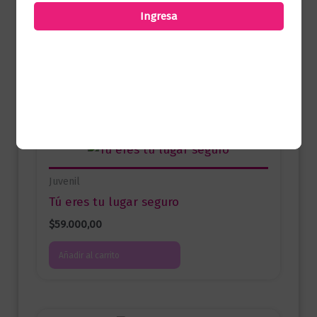
comprado este producto pueden hacer
Ingresa
una valoración.
Productos relacionados
Juvenil
Tú eres tu lugar seguro
$
59.000,00
Añadir al carrito