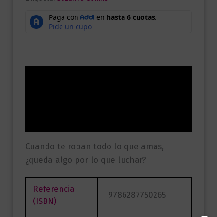
Descripción
Información adicional
Valoraciones (0)
Cuando te roban todo lo que amas,
¿queda algo por lo que luchar?
Referencia
9786287750265
(ISBN)