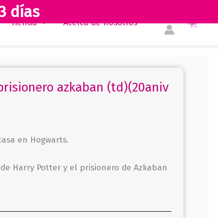
3 días
Tienda
Acerca de nosotros
prisionero azkaban (td)(20aniv
casa en Hogwarts.
 de Harry Potter y el prisionero de Azkaban