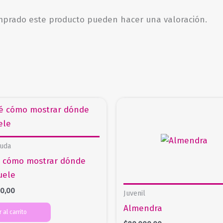
omprado este producto pueden hacer una valoración.
uda
é cómo mostrar dónde
uele
00,00
Juvenil
Almendra
 al carrito