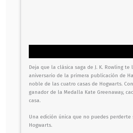
Descripción
Información adicional
Valor
Deja que la clásica saga de J. K. Rowling te
aniversario de la primera publicación de Ha
noble de las cuatro casas de Hogwarts. Con n
ganador de la Medalla Kate Greenaway, cada
casa.
Una edición única que no puedes perderte 
Hogwarts.