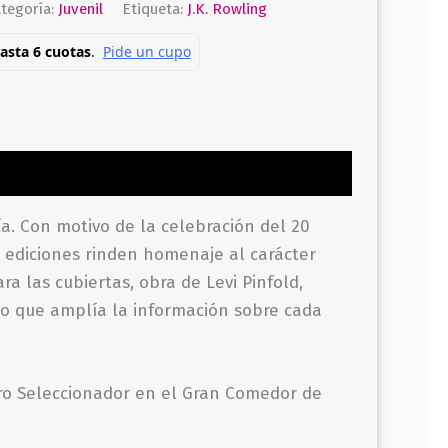
tegoría:
Juvenil
Etiqueta:
J.K. Rowling
ía. Con motivo de la celebración del 20
es ediciones rinden homenaje al carácter
a las cubiertas, obra de Levi Pinfold,
vo que amplía la información sobre cada
ro Seleccionador en el Gran Comedor de