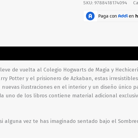
SKU:
9788418174094
Ca
aciones (0)
 lleve de vuelta al Colegio Hogwarts de Magia y Hechicer
rry Potter y el prisionero de Azkaban, estas irresistibl
uevas ilustraciones en el interior y un diseño único par
 uno de los libros contiene material adicional exclusi
si alguna vez te has imaginado sentado bajo el Sombre