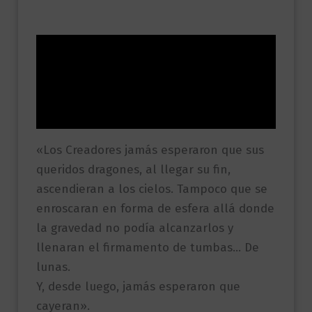
Descripción
Información adicional
Valoraciones (0)
«Los Creadores jamás esperaron que sus
queridos dragones, al llegar su fin,
ascendieran a los cielos. Tampoco que se
enroscaran en forma de esfera allá donde
la gravedad no podía alcanzarlos y
llenaran el firmamento de tumbas… De
lunas.
Y, desde luego, jamás esperaron que
cayeran».