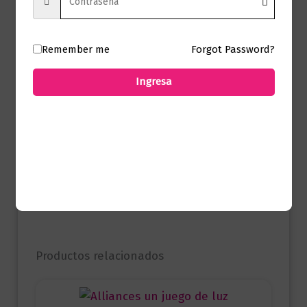
Formato
15 x 23
Presentación
Tapa Dura
Remember me
Forgot Password?
Ingresa
No hay valoraciones aún.
Solo los usuarios registrados que hayan
comprado este producto pueden hacer
una valoración.
Productos relacionados