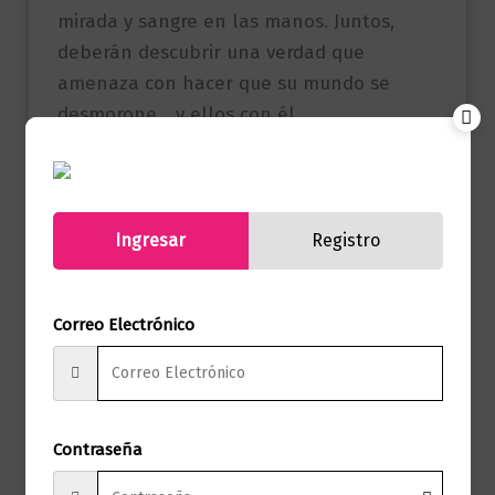
mirada y sangre en las manos. Juntos,
deberán descubrir una verdad que
amenaza con hacer que su mundo se
desmorone… y ellos con él.
Referencia
9786287737150
(ISBN)
Ingresar
Registro
Editorial Penguin
Marca
Random House
Correo Electrónico
Páginas
672
Autor
Sarah A. Parker
Sello
PLAZA & JANES
Contraseña