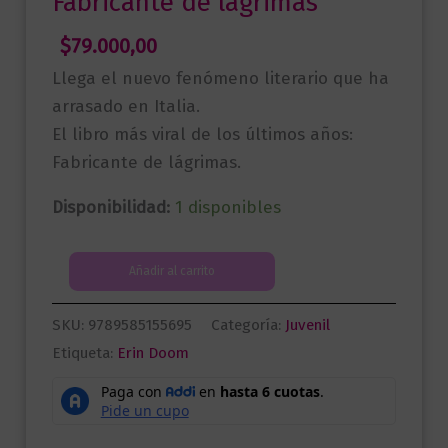
Fabricante de lágrimas
$
79.000,00
Llega el nuevo fenómeno literario que ha
arrasado en Italia.
El libro más viral de los últimos años:
Fabricante de lágrimas.
Disponibilidad:
1 disponibles
Fabricante
Añadir al carrito
de
lágrimas
SKU:
9789585155695
Categoría:
Juvenil
cantidad
Etiqueta:
Erin Doom