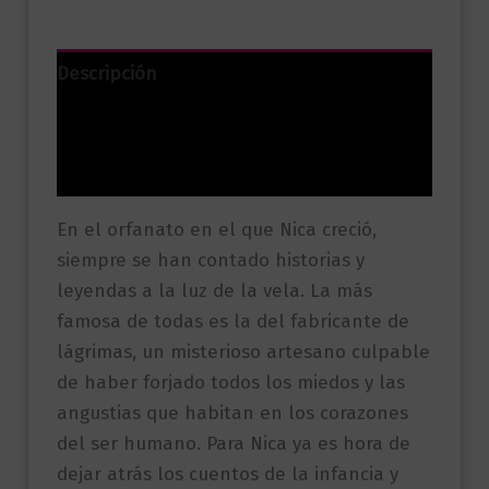
Descripción
Información adicional
Valoraciones (0)
En el orfanato en el que Nica creció,
siempre se han contado historias y
leyendas a la luz de la vela. La más
famosa de todas es la del fabricante de
lágrimas, un misterioso artesano culpable
de haber forjado todos los miedos y las
angustias que habitan en los corazones
del ser humano. Para Nica ya es hora de
dejar atrás los cuentos de la infancia y