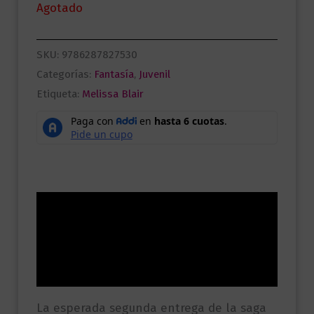
Agotado
SKU:
9786287827530
Categorías:
Fantasía
,
Juvenil
Etiqueta:
Melissa Blair
Descripción
Información adicional
Valoraciones (0)
La esperada segunda entrega de la saga