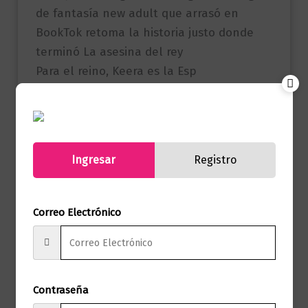
de fantasía new adult que arrasó en
BookTok retoma la historia justo donde
terminó La asesina del rey
Para el reino, Keera es la Esp
Referencia
9786287827530
(ISBN)
Ingresar
Registro
Marca
Editorial Planeta
Páginas
504
Correo Electrónico
Autor
Melissa Blair
Sello
Editorial Planeta
Contraseña
Formato
15 x 23