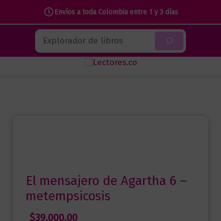
Envíos a toda Colombia entre 1 y 3 días
Ir
Buscar
al
contenido
El mensajero de Agartha 6 –
metempsicosis
$
39.000,00