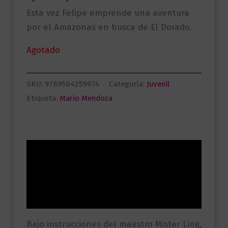
Esta vez Felipe emprende una aventura
por el Amazonas en busca de El Dorado.
Agotado
SKU:
9789584259974
Categoría:
Juvenil
Etiqueta:
Mario Mendoza
Descripción
Información adicional
Valoraciones (0)
Bajo instrucciones del maestro Mister Ling,