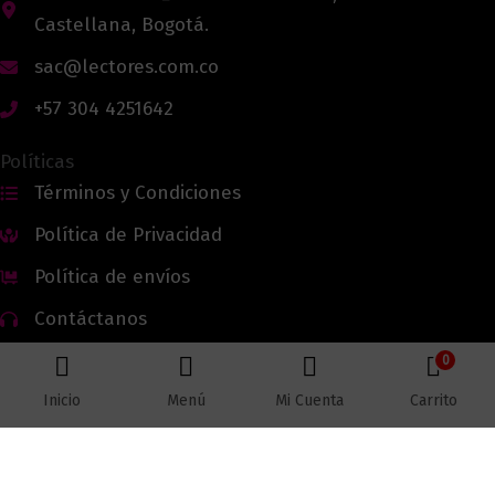
Castellana, Bogotá.
sac@lectores.com.co
+57 304 4251642
Políticas
Términos y Condiciones
Política de Privacidad
Política de envíos
Contáctanos
0
Inicio
Menú
Mi Cuenta
Carrito
Todos los derechos reservados © 2026 Lectores.co |
Lectores.co
Bogotá - Colombia