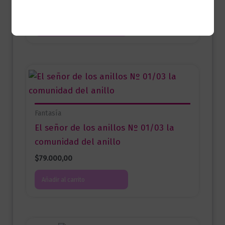
$
86.000,00
Añadir al carrito
Fantasía
El señor de los anillos Nº 01/03 la
comunidad del anillo
$
79.000,00
Añadir al carrito