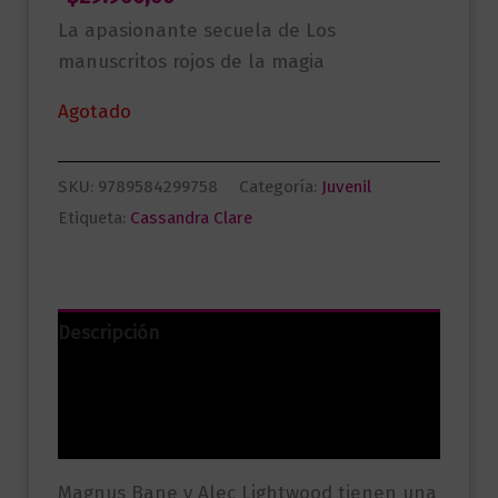
La apasionante secuela de Los
manuscritos rojos de la magia
Agotado
SKU:
9789584299758
Categoría:
Juvenil
Etiqueta:
Cassandra Clare
Descripción
Información adicional
Valoraciones (0)
Magnus Bane y Alec Lightwood tienen una