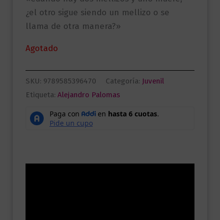
¿el otro sigue siendo un mellizo o se
llama de otra manera?»
Agotado
SKU:
9789585396470
Categoría:
Juvenil
Etiqueta:
Alejandro Palomas
Descripción
Información adicional
Valoraciones (0)