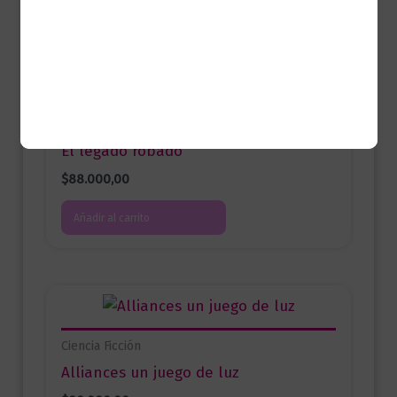
Productos relacionados
Juvenil
El legado robado
$
88.000,00
Añadir al carrito
Ciencia Ficción
Alliances un juego de luz