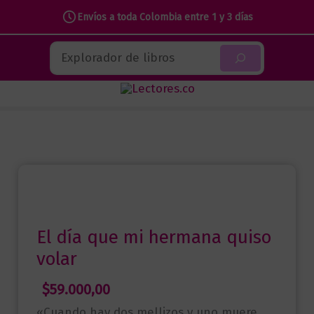
Envíos a toda Colombia entre 1 y 3 días
Ir
Buscar
al
contenido
El día que mi hermana quiso
volar
$
59.000,00
«Cuando hay dos mellizos y uno muere,