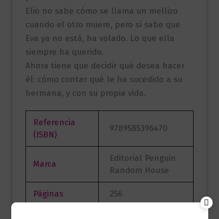
Elio no sabe cómo se llama un mellizo
cuando el otro muere, pero sí sabe que
Eva ya no está, ha volado. Lo que ella
siempre ha querido.
Ahora tiene que decidir qué desea hacer
él: cómo contar qué le ha sucedido a su
hermana, y con su propia vida.
Referencia
9789585396470
(ISBN)
Editorial Penguin
Marca
Random House
Páginas
256
Alejandro