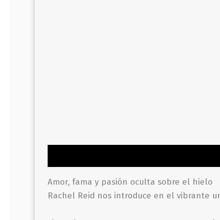
Descripción
Información adicional
Valor
Amor, fama y pasión oculta sobre el hielo
Rachel Reid nos introduce en el vibrante 