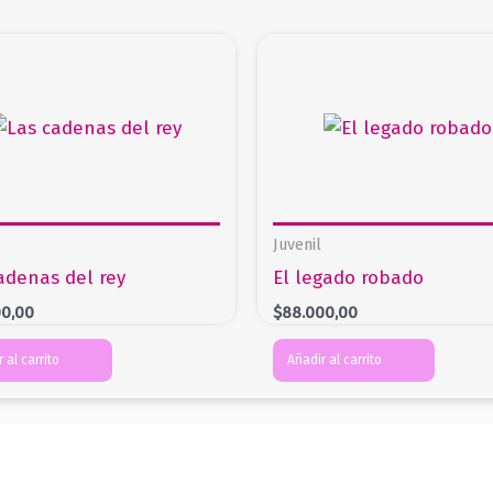
Juvenil
adenas del rey
El legado robado
00,00
$
88.000,00
 al carrito
Añadir al carrito