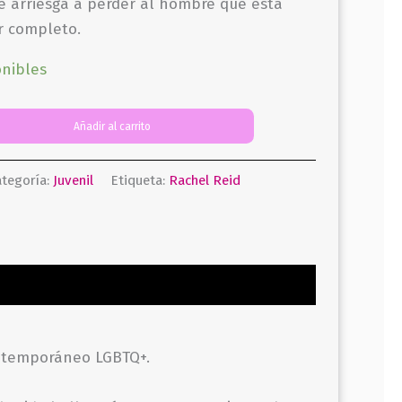
e arriesga a perder al hombre que está
r completo.
onibles
Añadir al carrito
tegoría:
Juvenil
Etiqueta:
Rachel Reid
ontemporáneo LGBTQ+.