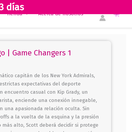
3 días
juego
Tienda
Acerca de nosotros
|
Game
Changers
1
cantidad
go | Game Changers 1
mático capitán de los New York Admirals,
estrictas expectativas del deporte
n encuentro casual con Kip Grady, un
barista, enciende una conexión innegable,
 una apasionada relación oculta. Sin
ffs a la vuelta de la esquina y la presión
 más alto, Scott deberá decidir si protege