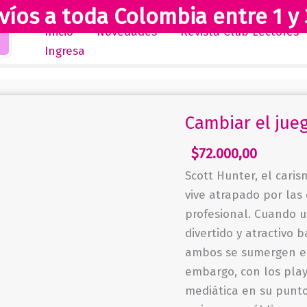
víos a toda Colombia entre 1 y 
Inicio
Novedades
Revista Club Lectores
Ingresa
Cambiar el jue
$
72.000,00
Scott Hunter, el caris
vive atrapado por las 
profesional. Cuando u
divertido y atractivo 
ambos se sumergen en
embargo, con los playo
mediática en su punto