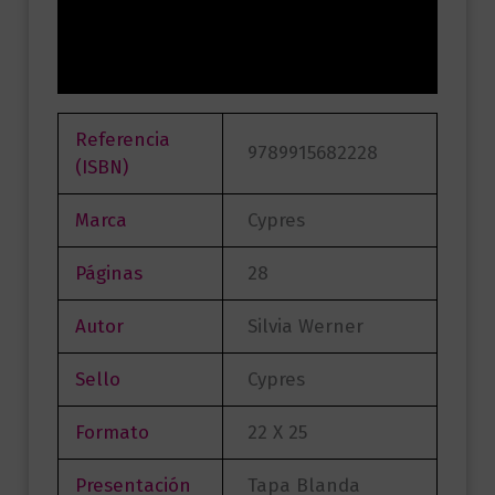
Información adicional
Valoraciones (0)
Referencia
9789915682228
(ISBN)
Marca
Cypres
Páginas
28
Autor
Silvia Werner
Sello
Cypres
Formato
22 X 25
Presentación
Tapa Blanda