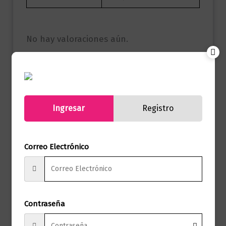
No hay valoraciones aún.
Solo los usuarios registrados que hayan
comprado este producto pueden hacer
una valoración.
Ingresar
Registro
Correo Electrónico
Productos relacionados
Contraseña
Infantil
Los nuevos Canticuentos