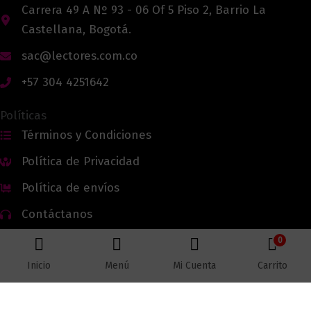
Carrera 49 A Nº 93 - 06 Of 5 Piso 2, Barrio La
Castellana, Bogotá.
sac@lectores.com.co
+57 304 4251642
Políticas
Términos y Condiciones
Política de Privacidad
Política de envíos
Contáctanos
0
Inicio
Menú
Mi Cuenta
Carrito
Todos los derechos reservados © 2026 Lectores.co |
Lectores.co
Bogotá - Colombia