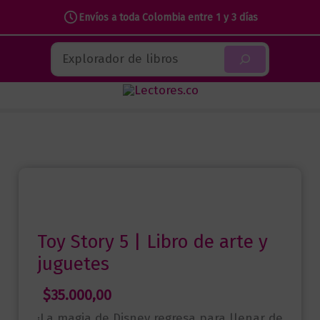
5
Envíos a toda Colombia entre 1 y 3 días
|
Ir
Buscar
Libro
al
de
contenido
arte
y
juguetes
cantidad
Toy Story 5 | Libro de arte y
juguetes
$
35.000,00
¡La magia de Disney regresa para llenar de