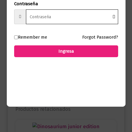
Formato
16 x 23
Contraseña
Presentación
Tapa Blanda
Remember me
Forgot Password?
No hay valoraciones aún.
Ingresa
Solo los usuarios registrados que hayan
comprado este producto pueden hacer
una valoración.
Productos relacionados