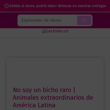
soy
Debido al sismo, podría haber demoras en nuestras entregas
un
Ir
bicho
Buscar
al
raro
contenido
|
Animales
extraordinarios
de
América
Latina
cantidad
No soy un bicho raro |
Animales extraordinarios de
América Latina