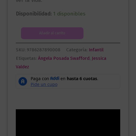
ver la vida.
Disponibilidad:
1 disponibles
No
Añadir al carrito
soy
un
SKU:
9786287890008
Categoría:
Infantil
bicho
Etiquetas:
Ángela Posada Swafford
,
Jessica
raro
Valdez
|
Animales
extraordinarios
de
América
Descripción
Latina
cantidad
Información adicional