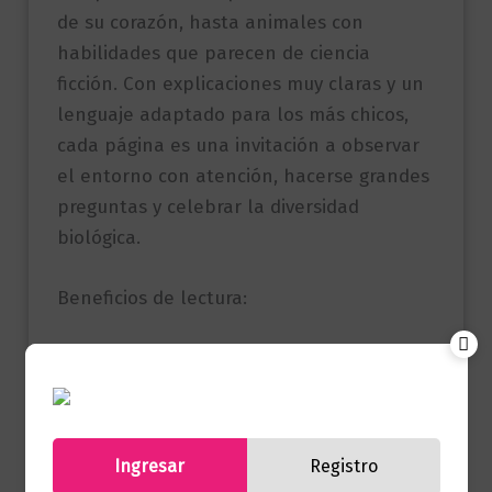
de su corazón, hasta animales con
habilidades que parecen de ciencia
ficción. Con explicaciones muy claras y un
lenguaje adaptado para los más chicos,
cada página es una invitación a observar
el entorno con atención, hacerse grandes
preguntas y celebrar la diversidad
biológica.
Beneficios de lectura:
Herramientas de aprendizaje completas:
Incluye un glosario para enriquecer el
vocabulario de los niños y un mapa
interactivo para localizar geográficamente
Ingresar
Registro
el hábitat de cada especie.