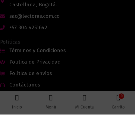
Castellana, Bogotá.
sac@lectores.com.co
+57 304 4251642
Políticas
Términos y Condiciones
Política de Privacidad
Política de envíos
Contáctanos
0
Inicio
Menú
Mi Cuenta
Carrito
Todos los derechos reservados © 2026 Lectores.co |
Lectores.co
Bogotá - Colombia