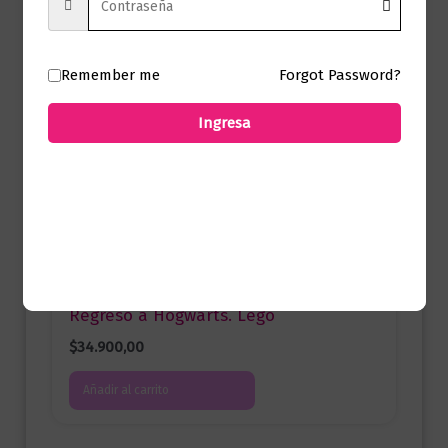
Infantil
Los nuevos Canticuentos
Remember me
Forgot Password?
$
49.000,00
Ingresa
Añadir al carrito
Infantil
Regreso a Hogwarts. Lego
$
34.900,00
Añadir al carrito