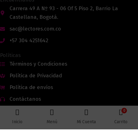
Carrera 49 A Nº 93 - 06 Of 5 Piso 2, Barrio La
Castellana, Bogotá.
sac@lectores.com.co
+57 304 4251642
Políticas
Términos y Condiciones
Política de Privacidad
Política de envíos
Contáctanos
0
Inicio
Menú
Mi Cuenta
Carrito
Todos los derechos reservados © 2026 Lectores.co |
Lectores.co
Bogotá - Colombia