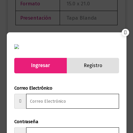
Formato
15.0 x 21.0
Presentación
Tapa Blanda
No hay valoraciones aún.
Solo los usuarios registrados que hayan
Ingresar
Registro
comprado este producto pueden hacer
una valoración.
Correo Electrónico
Productos relacionados
Contraseña