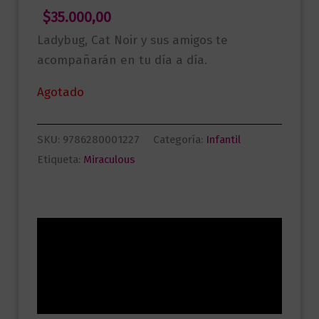
$
35.000,00
Ladybug, Cat Noir y sus amigos te
acompañarán en tu día a día.
Agotado
SKU:
9786280001227
Categoría:
Infantil
Etiqueta:
Miraculous
Descripción
Información adicional
Valoraciones (0)