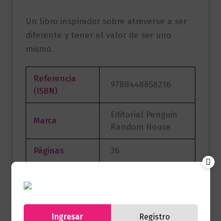
Un libro inspirador sobre atreverse a ser
diferente y tener el valor de ser uno
mismo.
Referencia
9788448858216
(ISBN)
Editorial Penguin
Marca
Random House
Páginas
36
Autor
Scott Stuart
Sello
BEASCOA
Ingresar
Registro