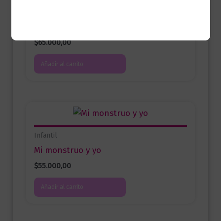
Infantil
365 cuentos fantásticos
$
65.000,00
Añadir al carrito
Infantil
Mi monstruo y yo
$
55.000,00
Añadir al carrito