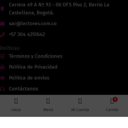
Carrera 49 A Nº 93 - 06 Of 5 Piso 2, Barrio La
Castellana, Bogotá.
sac@lectores.com.co
+57 304 4251642
Políticas
Términos y Condiciones
Política de Privacidad
Política de envíos
Contáctanos
0
Inicio
Menú
Mi Cuenta
Carrito
Todos los derechos reservados © 2026 Lectores.co |
Lectores.co
Bogotá - Colombia