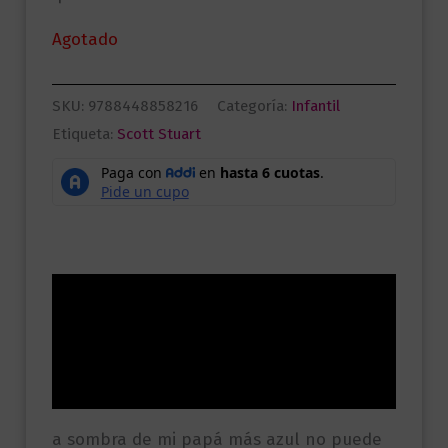
Agotado
SKU:
9788448858216
Categoría:
Infantil
Etiqueta:
Scott Stuart
Descripción
Información adicional
Valoraciones (0)
a sombra de mi papá más azul no puede