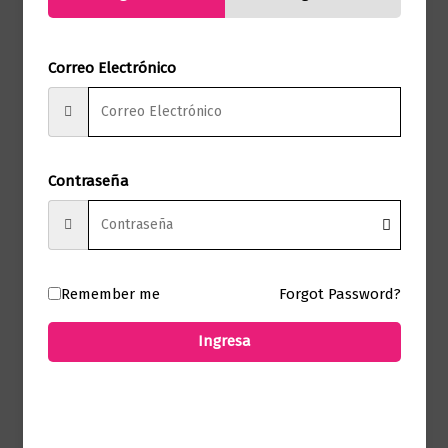
Formato
25.0 x 27.0
Presentación
Tapa Dura
Correo Electrónico
No hay valoraciones aún.
Contraseña
Solo los usuarios registrados que hayan
comprado este producto pueden hacer
una valoración.
Remember me
Forgot Password?
Ingresa
Productos relacionados