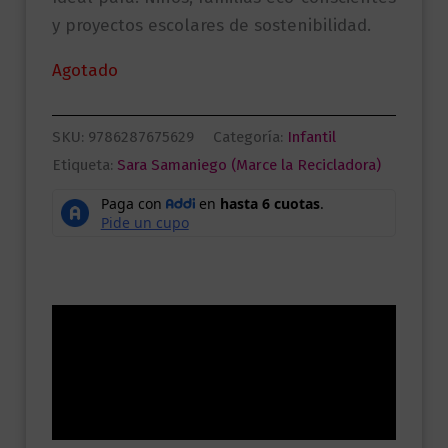
y proyectos escolares de sostenibilidad.
Agotado
SKU:
9786287675629
Categoría:
Infantil
Etiqueta:
Sara Samaniego (Marce la Recicladora)
Descripción
Información adicional
Valoraciones (0)