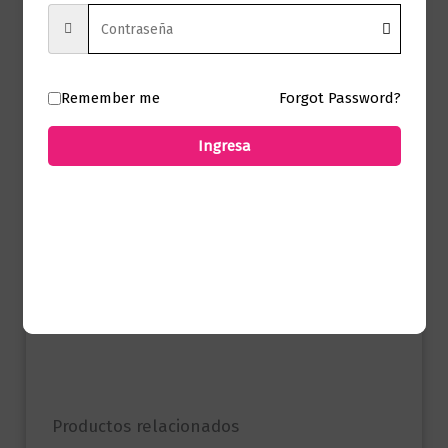
Sello
ALTEA
Formato
21 x 24
Remember me
Forgot Password?
Presentación
Tapa Dura
Ingresa
No hay valoraciones aún.
Solo los usuarios registrados que hayan
comprado este producto pueden hacer
una valoración.
Productos relacionados