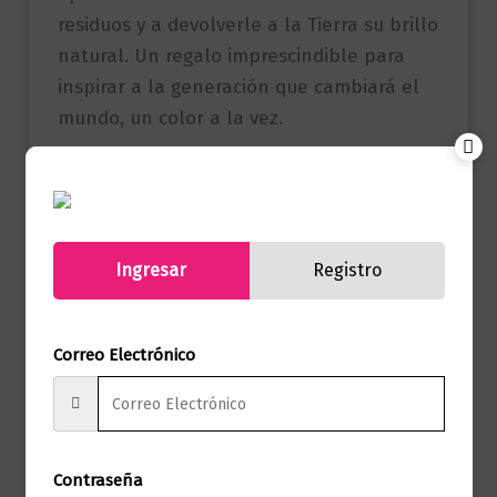
residuos y a devolverle a la Tierra su brillo
natural. Un regalo imprescindible para
inspirar a la generación que cambiará el
mundo, un color a la vez.
Referencia
9786287675629
(ISBN)
Editorial Penguin
Ingresar
Registro
Marca
Random House
Páginas
56
Correo Electrónico
Sara Samaniego
Autor
(Marce la
Recicladora)
Contraseña