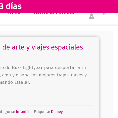
3 días
Tienda
Acerca de nosotros
o de arte y viajes espaciales
rso de Buzz Lightyear para despertar a tu
a, crea y diseña los mejores trajes, naves y
mando Estelar.
ategoría:
Infantil
Etiqueta:
Disney