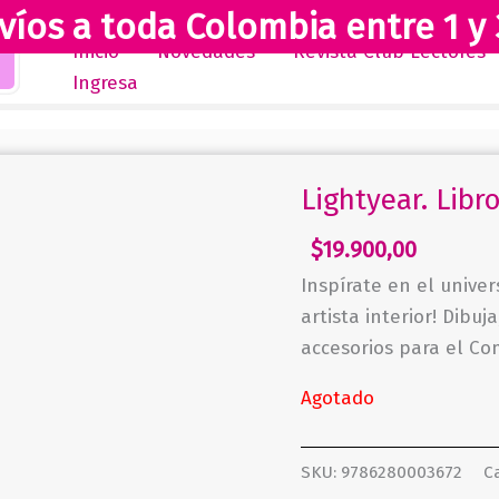
víos a toda Colombia entre 1 y 
Inicio
Novedades
Revista Club Lectores
Ingresa
Lightyear. Libr
$
19.900,00
Inspírate en el unive
artista interior! Dibuj
accesorios para el Co
Agotado
SKU:
9786280003672
C