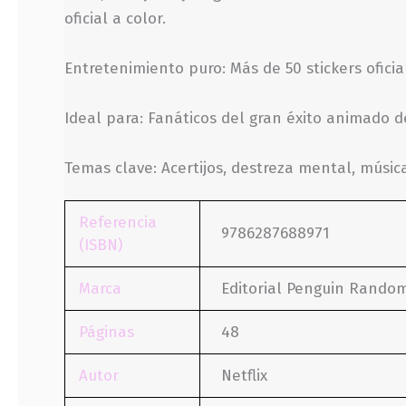
oficial a color.
Entretenimiento puro: Más de 50 stickers ofici
Ideal para: Fanáticos del gran éxito animado de
Temas clave: Acertijos, destreza mental, músi
Referencia
9786287688971
(ISBN)
Marca
Editorial Penguin Rando
Páginas
48
Autor
Netflix