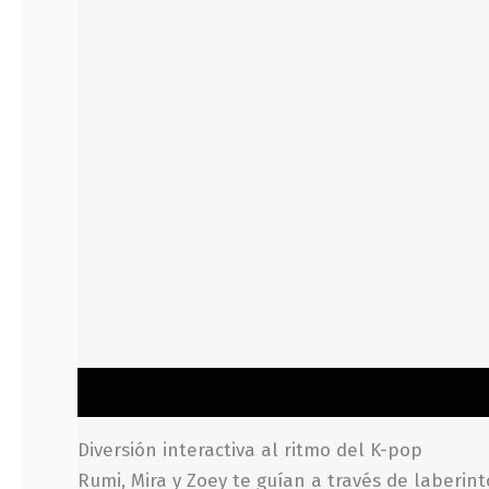
Descripción
Información adicional
Valoraci
Diversión interactiva al ritmo del K-pop
Rumi, Mira y Zoey te guían a través de laberin