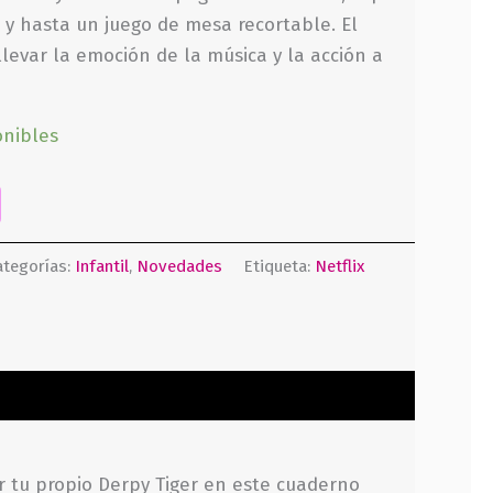
s y hasta un juego de mesa recortable. El
llevar la emoción de la música y la acción a
onibles
ategorías:
Infantil
,
Novedades
Etiqueta:
Netflix
ar tu propio Derpy Tiger en este cuaderno