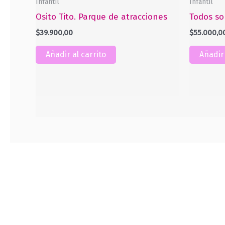
Infantil
Infantil
Osito Tito. Parque de atracciones
Todos so
$
39.900,00
$
55.000,0
Añadir al carrito
Añadir 