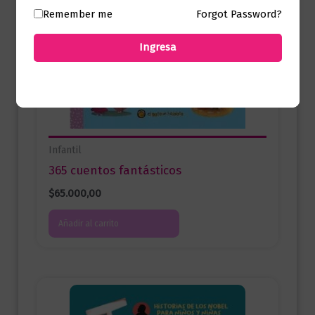
Remember me
Forgot Password?
Ingresa
Infantil
365 cuentos fantásticos
$
65.000,00
Añadir al carrito