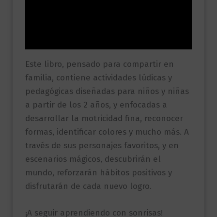
Información adicional
Valoraciones (0)
Este libro, pensado para compartir en
familia, contiene actividades lúdicas y
pedagógicas diseñadas para niños y niñas
a partir de los 2 años, y enfocadas a
desarrollar la motricidad fina, reconocer
formas, identificar colores y mucho más. A
través de sus personajes favoritos, y en
escenarios mágicos, descubrirán el
mundo, reforzarán hábitos positivos y
disfrutarán de cada nuevo logro.
¡A seguir aprendiendo con sonrisas!