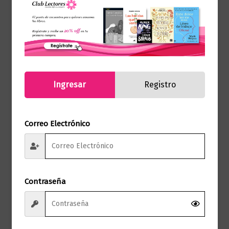
Infantil
Regreso a Hogwarts. Lego
Ingresar
Registro
$
34.900,00
Añadir al carrito
Correo Electrónico
Contraseña