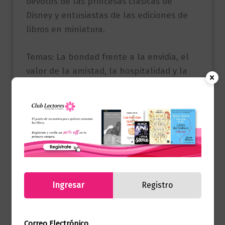
devotos de las princesas clásicas de
Disney y entusiastas de las ediciones de
libros en miniatura.
Temas: La bondad frente a la envidia, el
valor de la amistad, la hospitalidad y la
superación de la adversidad.
Detalles: Autor: Disney | Género:
Literatura Infantil / Cuentos de Hadas /
Formato Miniatura | N° páginas: 32 |
Dimensiones: 4.5 x 6 cm | Encuadernación:
Tapa Dura.
Ingresar
Registro
Productos relacionados
Correo Electrónico