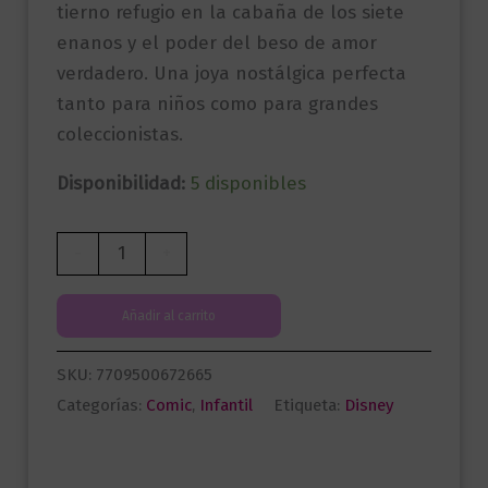
tierno refugio en la cabaña de los siete
enanos y el poder del beso de amor
verdadero. Una joya nostálgica perfecta
tanto para niños como para grandes
coleccionistas.
Disponibilidad:
5 disponibles
Cuentos
-
+
miniatura
Disney
Añadir al carrito
|
Blanca
SKU:
7709500672665
Nieves
Categorías:
Comic
,
Infantil
Etiqueta:
Disney
(Tomo
2)