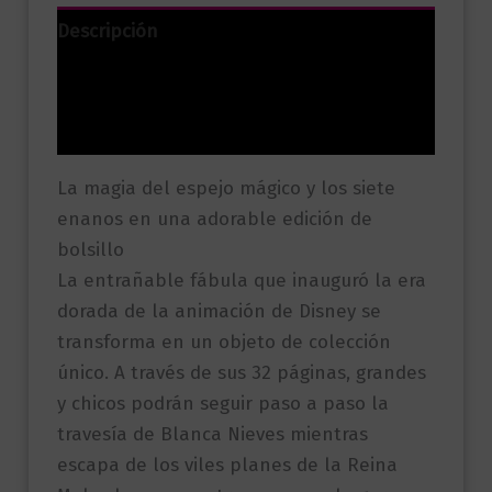
cantidad
Descripción
Información adicional
Valoraciones (0)
La magia del espejo mágico y los siete
enanos en una adorable edición de
bolsillo
La entrañable fábula que inauguró la era
dorada de la animación de Disney se
transforma en un objeto de colección
único. A través de sus 32 páginas, grandes
y chicos podrán seguir paso a paso la
travesía de Blanca Nieves mientras
escapa de los viles planes de la Reina