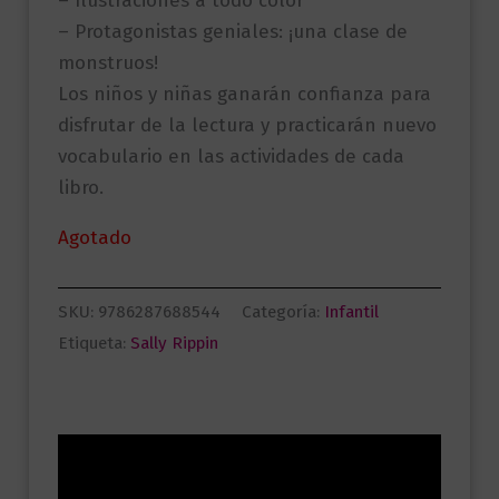
– Ilustraciones a todo color
– Protagonistas geniales: ¡una clase de
monstruos!
Los niños y niñas ganarán confianza para
disfrutar de la lectura y practicarán nuevo
vocabulario en las actividades de cada
libro.
Agotado
SKU:
9786287688544
Categoría:
Infantil
Etiqueta:
Sally Rippin
Descripción