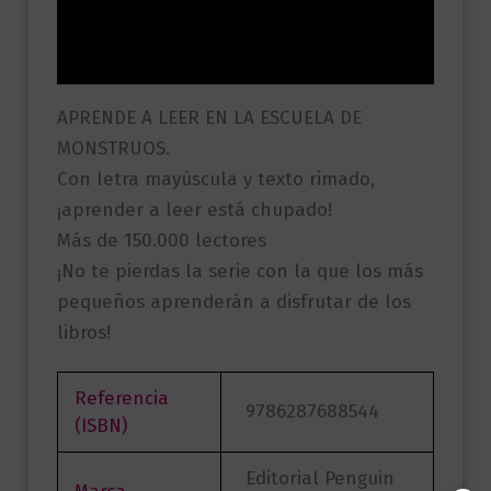
Información adicional
Valoraciones (0)
APRENDE A LEER EN LA ESCUELA DE
MONSTRUOS.
Con letra mayúscula y texto rimado,
¡aprender a leer está chupado!
Más de 150.000 lectores
¡No te pierdas la serie con la que los más
pequeños aprenderán a disfrutar de los
libros!
Referencia
9786287688544
(ISBN)
Editorial Penguin