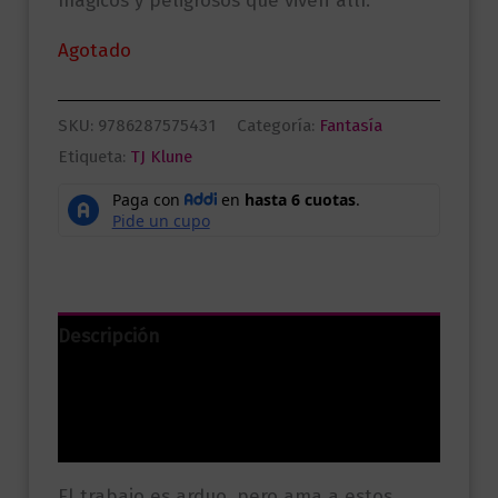
mágicos y peligrosos que viven allí.
Agotado
SKU:
9786287575431
Categoría:
Fantasía
Etiqueta:
TJ Klune
Descripción
Información adicional
Valoraciones (0)
El trabajo es arduo, pero ama a estos