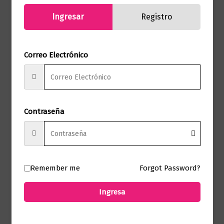
GRAPHIC
Ingresar
Registro
Formato
15.3 X 21.6
Presentación
Tapa Dura
Correo Electrónico
No hay valoraciones aún.
Contraseña
Solo los usuarios registrados que hayan
comprado este producto pueden hacer
una valoración.
Remember me
Forgot Password?
Ingresa
Productos relacionados