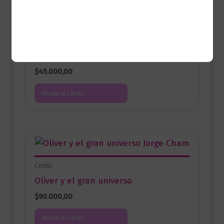
Comic
Alas de estrella | Manga
$
45.000,00
Añadir al carrito
Comic
Oliver y el gran universo
$
90.000,00
Añadir al carrito