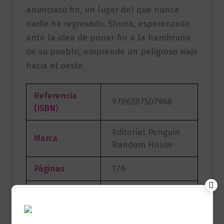
anunciasu fin, un lugar del que nunca
nadie ha regresado. Shuna, esperanzado
ante la idea de poner fin a la hambruna
de su pueblo, emprende un peligroso viaje
hacia el oeste.
Referencia
9786287507968
(ISBN)
Editorial Penguin
Marca
Random House
Páginas
176
Autor
Hayao Miyazaki
SALAMANDRA
Sello