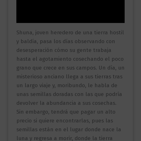
Información adicional
Valoraciones (0)
Shuna, joven heredero de una tierra hostil
y baldía, pasa los días observando con
desesperación cómo su gente trabaja
hasta el agotamiento cosechando el poco
grano que crece en sus campos. Un día, un
misterioso anciano llega a sus tierras tras
un largo viaje y, moribundo, le habla de
unas semillas doradas con las que podría
devolver la abundancia a sus cosechas.
Sin embargo, tendrá que pagar un alto
precio si quiere encontrarlas, pues las
semillas están en el lugar donde nace la
luna y regresa a morir, donde la tierra