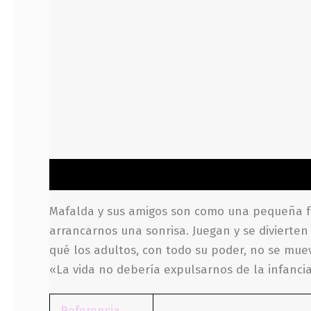
Descripción
Información adicional
Valoraci
Mafalda y sus amigos son como una pequeña fa
arrancarnos una sonrisa. Juegan y se divierten
qué los adultos, con todo su poder, no se mu
«La vida no debería expulsarnos de la infanci
Referencia