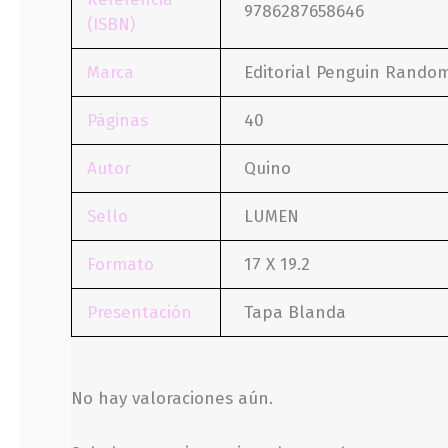
9786287658646
(ISBN)
Marca
Editorial Penguin Rando
Páginas
40
Autor
Quino
Sello
LUMEN
Formato
17 X 19.2
Presentación
Tapa Blanda
No hay valoraciones aún.