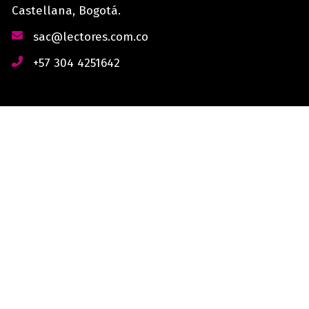
Castellana, Bogotá.
sac@lectores.com.co
+57 304 4251642
derechos reservados © 2026 Lectores.co |
Lectores.co
Bogotá