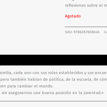
reflexiones sobre el 
Agotado
SKU:
9786287658646
C
ones (0)
milia, cada uno con sus roles establecidos y sus encu
 pero también hablan de política, de la escuela, de có
even para cambiar el mundo.
a sin asegurarnos una buena posición en la juventud.»