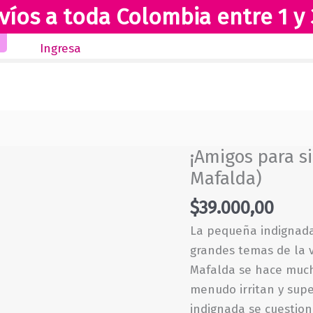
víos a toda Colombia entre 1 y 
Inicio
Novedades
Revista Club Lectores
Ingresa
¡Amigos para s
Mafalda)
$
39.000,00
La pequeña indignada
grandes temas de la v
Mafalda se hace much
menudo irritan y sup
indignada se cuestion