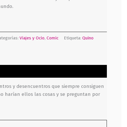
mundo.
ategorías:
Viajes y Ocio
,
Comic
Etiqueta:
Quino
entros y desencuentros que siempre consiguen
mo harían ellos las cosas y se preguntan por