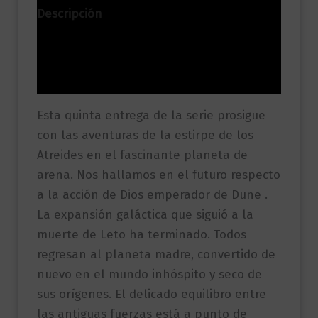
Descripción
Información adicional
Valoraciones (0)
Esta quinta entrega de la serie prosigue
con las aventuras de la estirpe de los
Atreides en el fascinante planeta de
arena. Nos hallamos en el futuro respecto
a la acción de Dios emperador de Dune .
La expansión galáctica que siguió a la
muerte de Leto ha terminado. Todos
regresan al planeta madre, convertido de
nuevo en el mundo inhóspito y seco de
sus orígenes. El delicado equilibro entre
las antiguas fuerzas está a punto de