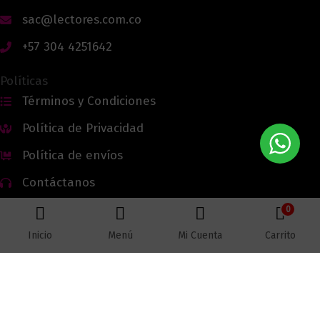
sac@lectores.com.co
+57 304 4251642
Políticas
Términos y Condiciones
Política de Privacidad
Política de envíos
Contáctanos
0
Inicio
Menú
Mi Cuenta
Carrito
Todos los derechos reservados © 2026 Lectores.co |
Lectores.co
Bogotá - Colombia