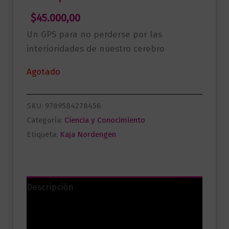
$
45.000,00
Un GPS para no perderse por las
interioridades de nuestro cerebro
Agotado
SKU:
9789584278456
Categoría:
Ciencia y Conocimiento
Etiqueta:
Kaja Nordengen
Descripción
Información adicional