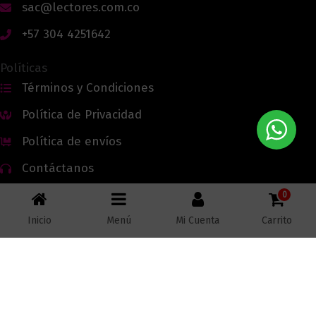
sac@lectores.com.co
+57 304 4251642
Políticas
Términos y Condiciones
Política de Privacidad
Política de envíos
Contáctanos
0
Inicio
Menú
Mi Cuenta
Carrito
Todos los derechos reservados © 2026 Lectores.co |
Lectores.co
Bogotá - Colombia