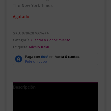
The New York Times
Agotado
SKU:
9786287669444
Categoría:
Ciencia y Conocimiento
Etiqueta:
Michio Kaku
Descripción
Información adicional
Valoraciones (0)