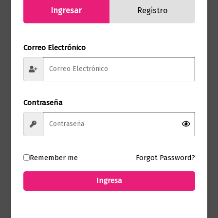
Ingresar
Registro
Correo Electrónico
Ciencia y Conocimiento
El bosón de Higgs no te va a hacer la
cama
Contraseña
$
86.000,00
Añadir al carrito
Remember me
Forgot Password?
Ingresa