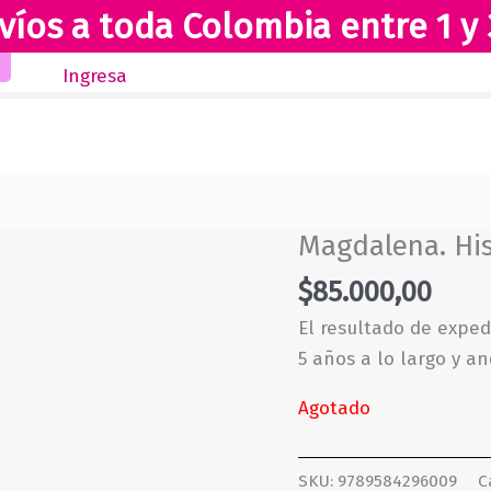
víos a toda Colombia entre 1 y 
Inicio
Novedades
Revista Club Lectores
Ingresa
Magdalena. His
$
85.000,00
El resultado de exped
5 años a lo largo y a
Agotado
SKU:
9789584296009
C