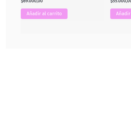
$
69.000,00
$
55.000,0
Añadir al carrito
Añadir 