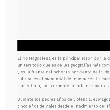
Descripción
Información adicional
Valoraci
El río Magdalena es la principal razón por la 
un territorio que es de las geografías más co
y es la fuente del ochenta por ciento de la r
cultura; es el manantial del que nacen la músi
cementerio, una corriente amorfa de muertos. 
Durante los peores años de violencia, el Magd
cinco años de viajes desde el nacimiento del