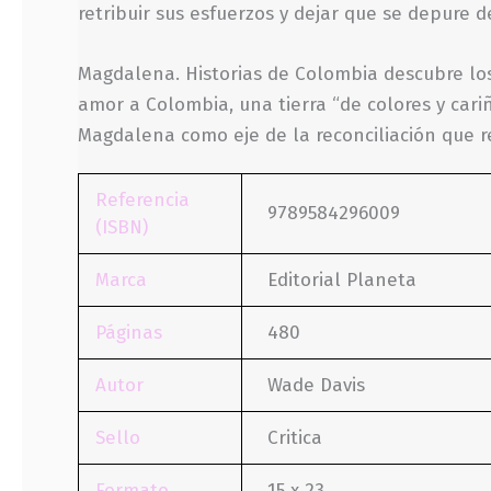
retribuir sus esfuerzos y dejar que se depure 
Magdalena. Historias de Colombia descubre los 
amor a Colombia, una tierra “de colores y cari
Magdalena como eje de la reconciliación que re
Referencia
9789584296009
(ISBN)
Marca
Editorial Planeta
Páginas
480
Autor
Wade Davis
Sello
Critica
Formato
15 x 23