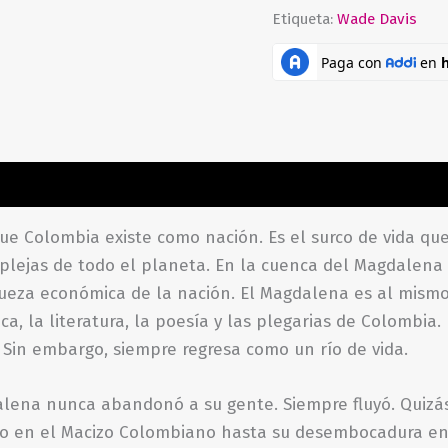
Etiqueta:
Wade Davis
ones (0)
que Colombia existe como nación. Es el surco de vida q
mplejas de todo el planeta. En la cuenca del Magdalena 
iqueza económica de la nación. El Magdalena es al mism
ca, la literatura, la poesía y las plegarias de Colombia
Sin embargo, siempre regresa como un río de vida.
alena nunca abandonó a su gente. Siempre fluyó. Quizás
 río en el Macizo Colombiano hasta su desembocadura 