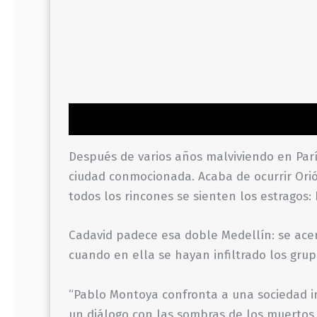
Descripción
Información adicional
Valor
Después de varios años malviviendo en Parí
ciudad conmocionada. Acaba de ocurrir Orión
todos los rincones se sienten los estragos:
Cadavid padece esa doble Medellín: se acer
cuando en ella se hayan infiltrado los grupo
“Pablo Montoya confronta a una sociedad in
un diálogo con las sombras de los muertos 