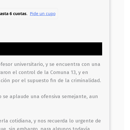
fesor universitario, y se encuentra con una
raron el control de la Comuna 13, y en
ión por el supuesto fin de la criminalidad.
mo se aplaude una ofensiva semejante, aun
rla cotidiana, y nos recuerda lo urgente de
que, sin embargo, para algunos todavía