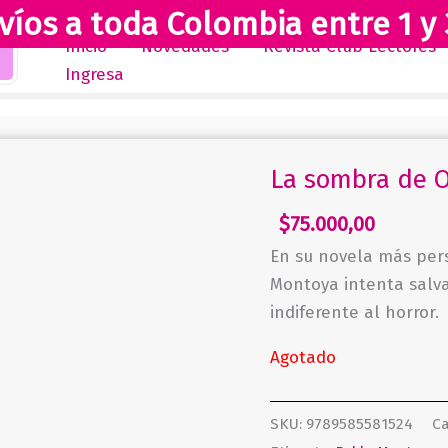
víos a toda Colombia entre 1 y 
Inicio
Novedades
Revista Club Lectores
Ingresa
La sombra de O
$
75.000,00
En su novela más pers
Montoya intenta salv
indiferente al horror.
Agotado
SKU:
9789585581524
Ca