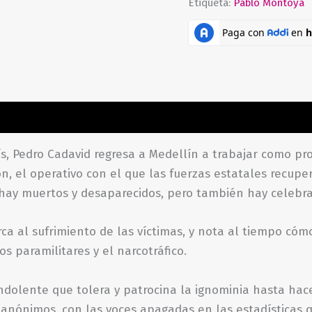
Etiqueta:
Pablo Montoya
aciones (0)
s, Pedro Cadavid regresa a Medellín a trabajar como pro
, el operativo con el que las fuerzas estatales recupe
 hay muertos y desaparecidos, pero también hay celebrac
ca al sufrimiento de las víctimas, y nota al tiempo có
s paramilitares y el narcotráfico.
dolente que tolera y patrocina la ignominia hasta hace
anónimos, con las voces apagadas en las estadísticas 