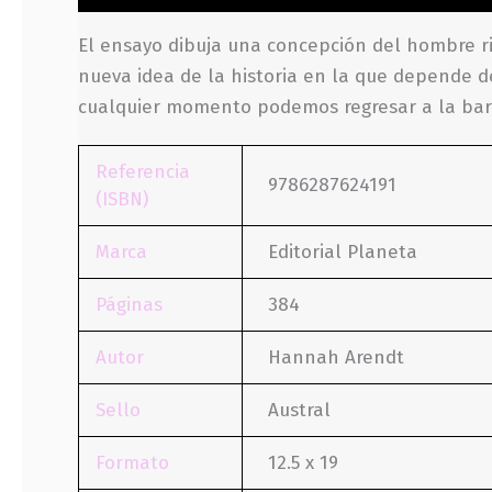
El ensayo dibuja una concepción del hombre ri
nueva idea de la historia en la que depende d
cualquier momento podemos regresar a la bar
Referencia
9786287624191
(ISBN)
Marca
Editorial Planeta
Páginas
384
Autor
Hannah Arendt
Sello
Austral
Formato
12.5 x 19