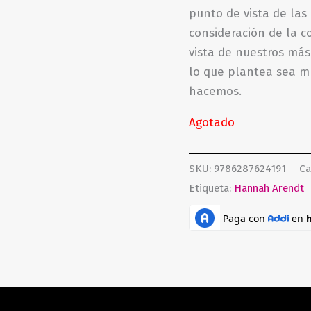
punto de vista de las
consideración de la 
vista de nuestros más
lo que plantea sea m
hacemos.
Agotado
SKU:
9786287624191
Ca
Etiqueta:
Hannah Arendt
ones (0)