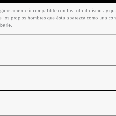
gurosamente incompatible con los totalitarismos, y qu
e los propios hombres que ésta aparezca como una cont
barie.