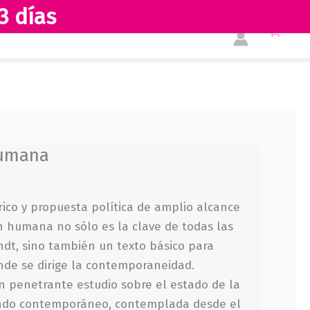
3 días
Tienda
Acerca de nosotros
humana
órico y propuesta política de amplio alcance
ión humana no sólo es la clave de todas las
dt, sino también un texto básico para
de se dirige la contemporaneidad.
un penetrante estudio sobre el estado de la
do contemporáneo, contemplada desde el