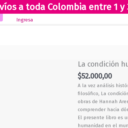
víos a toda Colombia entre 1 y 
Inicio
Novedades
Revista Club Lectores
Ingresa
La condición 
$
52.000,00
A la vez análisis hist
filosófico, La condic
obras de Hannah Aren
comprender hacia dón
El presente libro es 
humanidad en el mun