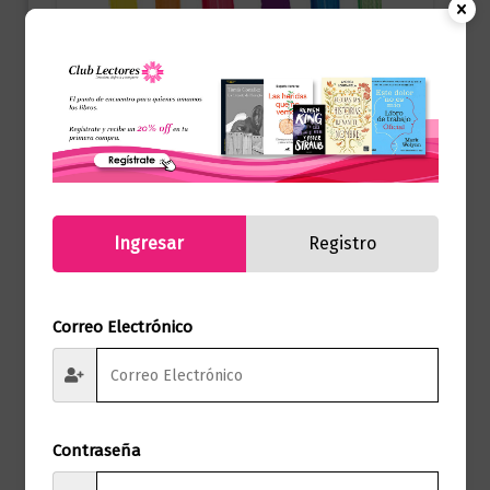
Arte
Vivir el camino del artista
$
69.000,00
Añadir al carrito
Ingresar
Registro
Correo Electrónico
Contraseña