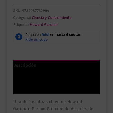
SKU:
9786287732964
Categoría:
Ciencia y Conocimiento
Etiqueta:
Howard Gardner
Descripción
Información adicional
Valoraciones (0)
Una de las obras clave de Howard
Gardner, Premio Príncipe de Asturias de